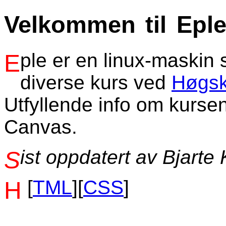
Velkommen til Epl
Eple er en linux-maskin som brukes som webtjener for
diverse kurs ved
Høgsk
Utfyllende info om kurse
Canvas.
Sist oppdatert av Bjarte
[
HTML
][
CSS
]